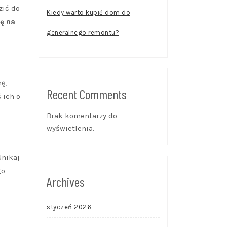
zić do
Kiedy warto kupić dom do
ę na
generalnego remontu?
ę,
Recent Comments
 ich o
Brak komentarzy do
wyświetlenia.
Unikaj
go
Archives
styczeń 2026