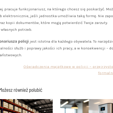
rej pracuje funkcjonariusz, na którego chcesz się poskarżyć. Moż
 elektronicznie, jeśli jednostka umożliwia taką formę. Nie zap
az kopii dokumentów, które mogą potwierdzić Twoje zarzuty.
 własnych potrzeb.
nariusza policji
jest istotna dla każdego obywatela. To narzędzi
lności służb i poprawy jakości ich pracy, a w konsekwencji – d
państwowych.
Oświadczenia majątkowe w policji – przejrzysto
formaln
Możesz również polubić