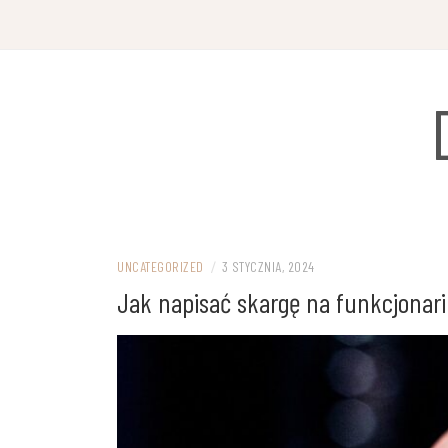
Przejdź
do
treści
UNCATEGORIZED
/
3 STYCZNIA, 2024
Jak napisać skargę na funkcjonariu