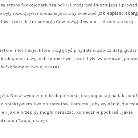
e strony funkcjonariusza policji może być frustrujące i prowad
e były rozwiązywane, ważne jest, aby wiedzieć,
jak napisać skarg
stawi kroki, które pomogą Ci w przygotowaniu i złożeniu skargi.
zelkie informacje, które mogą być przydatne. Zapisz datę, godzin
unkcjonariuszy, jeśli to możliwe. Jeżeli były świadkowie, poproś
iły fundament Twojej skargi.
źle. Opisz wydarzenie krok po kroku, skupiając się na faktach. 
ć obiektywizm Twoich zarzutów. Pamiętaj, aby wyjaśnić, dlacze
 i jakie przepisy mogło naruszać. Koniecznie podkreśl, jakie
trzenia Twojej skargi.