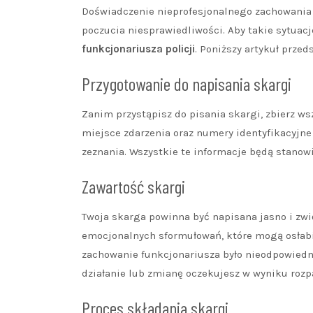
Doświadczenie nieprofesjonalnego zachowania z
poczucia niesprawiedliwości. Aby takie sytuacj
funkcjonariusza policji
. Poniższy artykuł przed
Przygotowanie do napisania skargi
Zanim przystąpisz do pisania skargi, zbierz ws
miejsce zdarzenia oraz numery identyfikacyjne f
zeznania. Wszystkie te informacje będą stanow
Zawartość skargi
Twoja skarga powinna być napisana jasno i zwię
emocjonalnych sformułowań, które mogą osłabi
zachowanie funkcjonariusza było nieodpowiednie
działanie lub zmianę oczekujesz w wyniku rozpa
Proces składania skargi