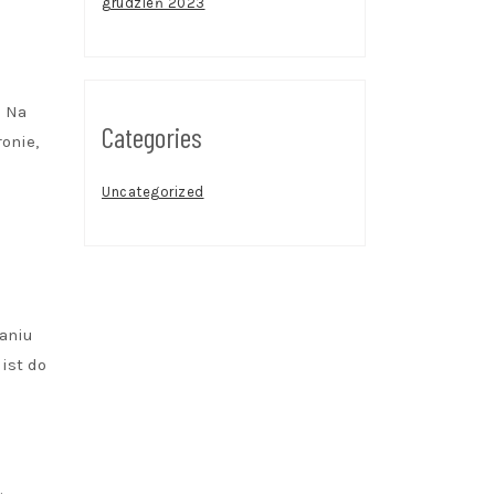
grudzień 2023
. Na
Categories
onie,
Uncategorized
waniu
list do