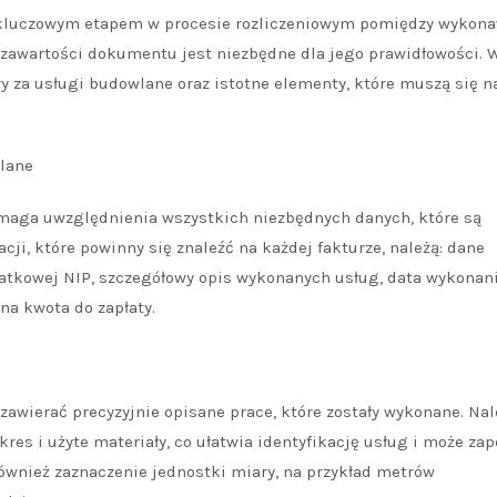
t kluczowym etapem w procesie rozliczeniowym pomiędzy wykon
 zawartości dokumentu jest niezbędne dla jego prawidłowości. 
y za usługi budowlane oraz istotne elementy, które muszą się na
lane
maga uwzględnienia wszystkich niezbędnych danych, które są
i, które powinny się znaleźć na każdej fakturze, należą: dane
datkowej NIP, szczegółowy opis wykonanych usług, data wykonan
zna kwota do zapłaty.
zawierać precyzyjnie opisane prace, które zostały wykonane. Nal
akres i użyte materiały, co ułatwia identyfikację usług i może za
ównież zaznaczenie jednostki miary, na przykład metrów