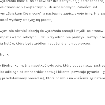
wyrażenie nadziei na odpowiedź lub kontynuację korespondencji
kolicznościach świątecznych lub urodzinowych. Zakończ list
tym „Ściskam Cię mocno”, a następnie zapisz swoje imię. Nie z
ostać wysłany tradycyjną pocztą.
owym, ale również okazją do wyrażania emocji i myśli, co stanow
mpatii wśród młodych ludzi. Przy odrobinie praktyki, każdy ucz
u listów, które będą źródłem radości dla ich odbiorców.
dronki
w Biedronka można napotkać sytuacje, które budzą nasze zastrz
ka odbiega od standardów obsługi klienta, powstaje pytanie – g
j przedstawiamy procedurę, która pozwoli na właściwe zgłoszen