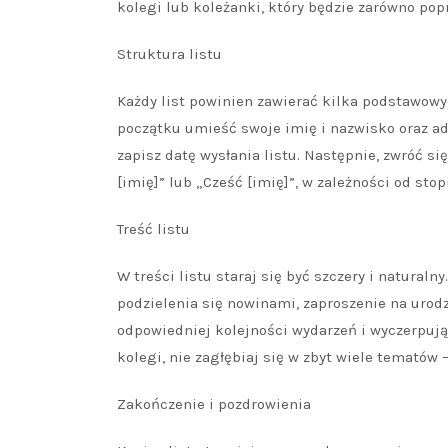
kolegi lub koleżanki, który będzie zarówno pop
Struktura listu
Każdy list powinien zawierać kilka podstawow
początku umieść swoje imię i nazwisko oraz ad
zapisz datę wysłania listu. Następnie, zwróć s
[imię]” lub „Cześć [imię]”, w zależności od stop
Treść listu
W treści listu staraj się być szczery i natural
podzielenia się nowinami, zaproszenie na urod
odpowiedniej kolejności wydarzeń i wyczerpujący
kolegi, nie zagłębiaj się w zbyt wiele tematów 
Zakończenie i pozdrowienia