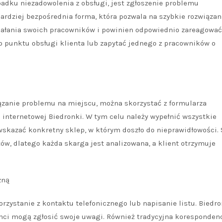
padku niezadowolenia z obsługi, jest zgłoszenie problemu
ardziej bezpośrednia forma, która pozwala na szybkie rozwiązan
ziałania swoich pracowników i powinien odpowiednio zareagować
 do punktu obsługi klienta lub zapytać jednego z pracowników o
iązanie problemu na miejscu, można skorzystać z formularza
 internetowej Biedronki. W tym celu należy wypełnić wszystkie
wskazać konkretny sklep, w którym doszło do nieprawidłowości. 
ów, dlatego każda skarga jest analizowana, a klient otrzymuje
zną
rzystanie z kontaktu telefonicznego lub napisanie listu. Biedr
ienci mogą zgłosić swoje uwagi. Również tradycyjna koresponden