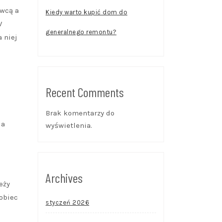
awcą a
Kiedy warto kupić dom do
W
generalnego remontu?
 niej
Recent Comments
Brak komentarzy do
ia
wyświetlenia.
Archives
eży
pobiec
styczeń 2026