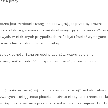
dzin pracy.
eczne jest zwrócenie uwagi na obowiązujące przepisy prawne i
eniu faktury, stosowaniu się do obowiązujących stawek VAT ora
wych. W niektórych przypadkach może być również wymagane
przez klienta lub informacji o rękojmi.
a dokładności i znajomości przepisów. Wzorując się na
wlane, można uniknąć pomyłek i zapewnić jednoznaczne i
 choć może wydawać się nieco staromodna, wciąż jest aktualna i
zwartych, umiejętność pisania listów to nie tylko element eduka
oniżej przedstawiamy praktyczne wskazówki, jak napisać krótki 