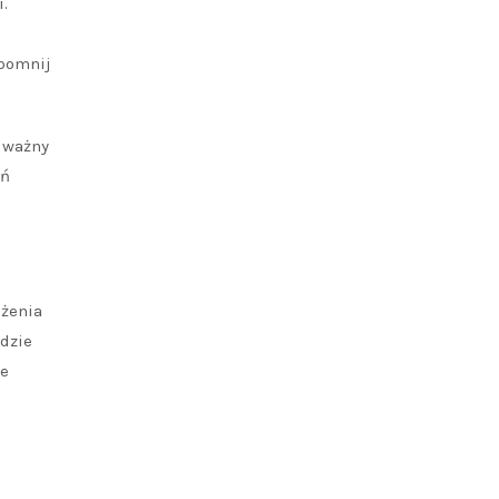
.
apomnij
i ważny
eń
eżenia
dzie
ie