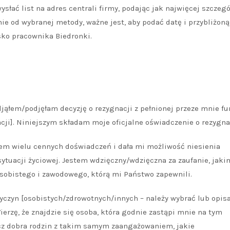
słać list na adres centrali firmy, podając jak najwięcej szczeg
ie od wybranej metody, ważne jest, aby podać datę i przybliżoną
isko pracownika Biedronki.
ąłem/podjęłam decyzję o rezygnacji z pełnionej przeze mnie fu
cji]. Niniejszym składam moje oficjalne oświadczenie o rezygnac
dłem wielu cennych doświadczeń i dała mi możliwość niesienia
ytuacji życiowej. Jestem wdzięczny/wdzięczna za zaufanie, jak
osobistego i zawodowego, którą mi Państwo zapewnili.
rzyczyn [osobistych/zdrowotnych/innych – należy wybrać lub opis
rzę, że znajdzie się osoba, która godnie zastąpi mnie na tym
cz dobra rodzin z takim samym zaangażowaniem, jakie