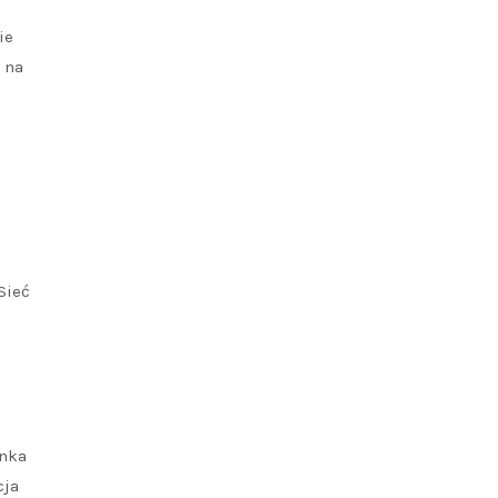
ie
 na
Sieć
onka
cja