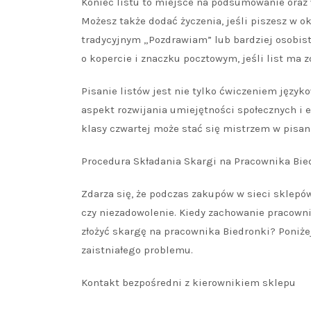
Koniec listu to miejsce na podsumowanie oraz 
Możesz także dodać życzenia, jeśli piszesz w o
tradycyjnym „Pozdrawiam” lub bardziej osobis
o kopercie i znaczku pocztowym, jeśli list ma z
Pisanie listów jest nie tylko ćwiczeniem język
aspekt rozwijania umiejętności społecznych i e
klasy czwartej może stać się mistrzem w pisani
Procedura Składania Skargi na Pracownika Bie
Zdarza się, że podczas zakupów w sieci sklepó
czy niezadowolenie. Kiedy zachowanie pracowni
złożyć skargę na pracownika Biedronki? Poniże
zaistniałego problemu.
Kontakt bezpośredni z kierownikiem sklepu