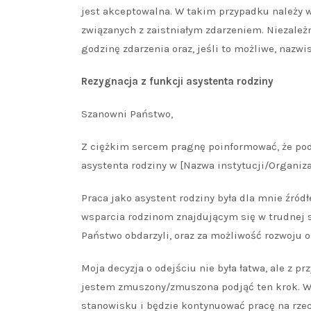
jest akceptowalna. W takim przypadku należy wy
związanych z zaistniałym zdarzeniem. Niezależn
godzinę zdarzenia oraz, jeśli to możliwe, nazw
Rezygnacja z funkcji asystenta rodziny
Szanowni Państwo,
Z ciężkim sercem pragnę poinformować, że podj
asystenta rodziny w [Nazwa instytucji/Organiza
Praca jako asystent rodziny była dla mnie źró
wsparcia rodzinom znajdującym się w trudnej s
Państwo obdarzyli, oraz za możliwość rozwoju 
Moja decyzja o odejściu nie była łatwa, ale z p
jestem zmuszony/zmuszona podjąć ten krok. Wie
stanowisku i będzie kontynuować pracę na rze