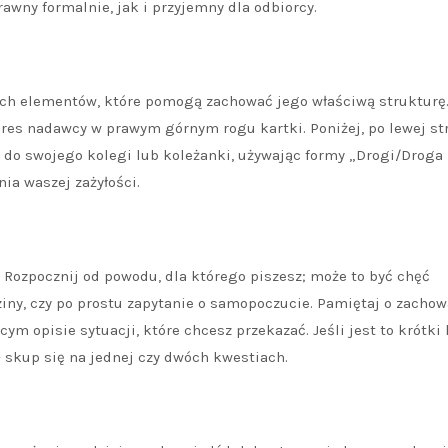
rawny formalnie, jak i przyjemny dla odbiorcy.
ych elementów, które pomogą zachować jego właściwą strukturę
res nadawcy w prawym górnym rogu kartki. Poniżej, po lewej str
ię do swojego kolegi lub koleżanki, używając formy „Drogi/Droga
nia waszej zażyłości.
ny. Rozpocznij od powodu, dla którego piszesz; może to być chęć
ziny, czy po prostu zapytanie o samopoczucie. Pamiętaj o zacho
m opisie sytuacji, które chcesz przekazać. Jeśli jest to krótki 
– skup się na jednej czy dwóch kwestiach.