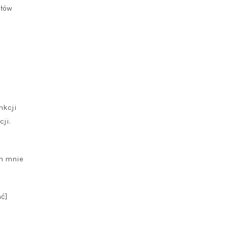
ółów
nkcji
ji.
im mnie
ać]